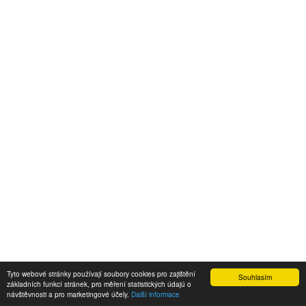
Tyto webové stránky používají soubory cookies pro zajištění
Souhlasím
základních funkcí stránek, pro měření statistických údajú o
návštěvnosti a pro marketingové účely.
Další informace