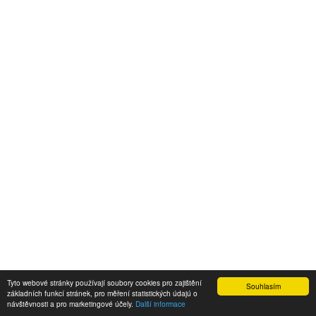
Tyto webové stránky používají soubory cookies pro zajištění
Souhlasím
základních funkcí stránek, pro měření statistických údajú o
návštěvnosti a pro marketingové účely.
Další informace