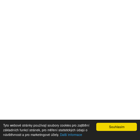
Tyto webové stránky používají soubory cookies pro zajištění
Souhlasím
základních funkcí stránek, pro měření statistických údajú o
návštěvnosti a pro marketingové účely.
Další informace