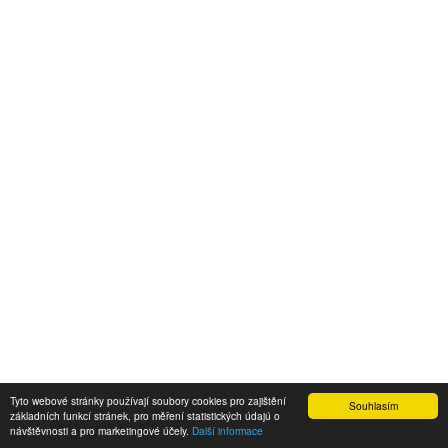
Tyto webové stránky používají soubory cookies pro zajištění
Souhlasím
základních funkcí stránek, pro měření statistických údajú o
návštěvnosti a pro marketingové účely.
Další informace