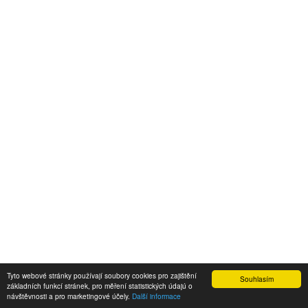
Tyto webové stránky používají soubory cookies pro zajištění
Souhlasím
základních funkcí stránek, pro měření statistických údajú o
návštěvnosti a pro marketingové účely.
Další informace